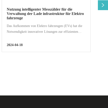

Nutzung intelligenter Messzähler für die
Verwaltung der Lade infrastruktur für Elektro
fahrzeuge
Das Aufkommen von Elektro fahrzeugen (EVs) hat die
Notwendigkeit innovativer Lösungen zur effizienten
Verwaltung und Verteilung von Strom eingeführt. Eine
kritische Komponente dieses sich entwickelnden
2024-04-18
Ökosystems ist das Establishment...