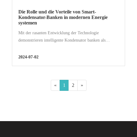
Die Rolle und die Vorteile von Smart-
Kondensator-Banken in modernen Energie
systemen
Mit der rasanten Entwicklung der Technologie
demonstrieren intelligente Kondensator banken als
Schlüssel komponente moderner Strom versorgungs
systeme allmählich ihre unverzicht bare Rolle und
2024-07-02
bedeutende Vorteile. Diese artic...
«
1
2
»