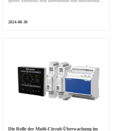
spielen Automobil teile unternehmen eine entscheidende
Rolle in der Lieferkette. Ihre Produktions effizienz und
ihr Energie management wirken sich direkt auf die...
2024-08-30
Die Rolle der Multi-Circuit-Überwachung im