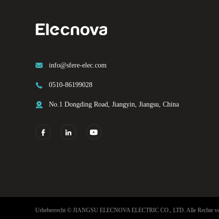

info@sfere-elec.com

0510-86199028

No.1 Dongding Road, Jiangyin, Jiangsu, China



Urheberrecht ©
JIANGSU ELECNOVA ELECTRIC CO., LTD.
Alle Rechte vo