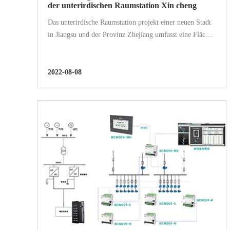
der unterirdischen Raumstation Xin cheng
Das unterirdische Raumstation projekt einer neuen Stadt
in Jiangsu und der Provinz Zhejiang umfasst eine Fläche
von 10000 Quadratmetern, darunter drei Teile: Haupt
unterirdisches Raum projekt, kommunale
Unterstützung...
2022-08-08