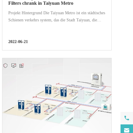
Filters chrank in Taiyuan Metro
Projekt Hintergrund Die Taiyuan Metro ist ein städtisches
Schienen verkehrs system, das die Stadt Taiyuan, die
Provinz Shanxi, China und verschiedene Regionen des
Taiyuan Metropolitan Circle bedient. Die erste Zeile,
Linie 2, wurde in op...
2022-06-21

