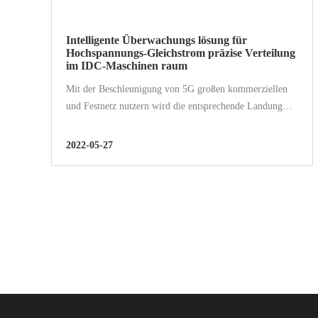
Intelligente Überwachungs lösung für
Hochspannungs-Gleichstrom präzise Verteilung
im IDC-Maschinen raum
Mit der Beschleunigung von 5G großen kommerziellen
und Festnetz nutzern wird die entsprechende Landung
von 5G verschiedenen Anwendungs szenarien zu einem
exponentiellen Anstieg der Art und Menge von...
2022-05-27