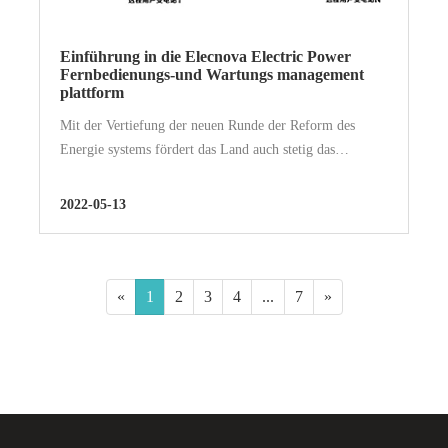
Einführung in die Elecnova Electric Power
Fernbedienungs-und Wartungs management
plattform
Mit der Vertiefung der neuen Runde der Reform des
Energie systems fördert das Land auch stetig das
nachfrage seitige Strom management und festigt die
Grundlage des Nachfrage managements in den...
2022-05-13
«
1
2
3
4
...
7
»