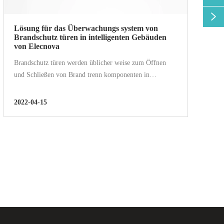

Lösung für das Überwachungs system von
Brandschutz türen in intelligenten Gebäuden
von Elecnova
Brandschutz türen werden üblicher weise zum Öffnen
und Schließen von Brand trenn komponenten in
verschiedenen Gebäude typen verwendet. Das normale
Öffnen und Schließen von Brandschutz türen kann
2022-04-15
sicherstellen, dass das Personal schnell und sicher...