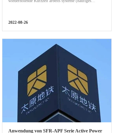
wiederholende Kurzzeit arbeits systeme (häufiges
Starten/Bremsen, Positiv-/Rückwärts drehung,
Ansteigen/Fallen) und der Laststrom. Leistung und
Leistungs faktor Cha...
2022-08-26
Anwendung von SFR-APF Serie Active Power