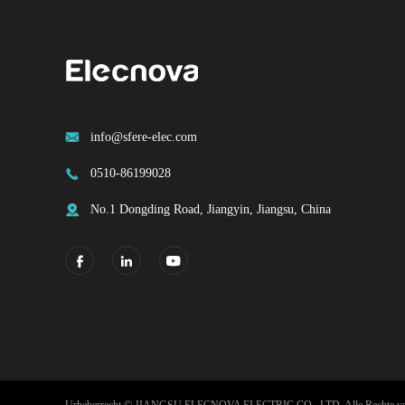

info@sfere-elec.com

0510-86199028

No.1 Dongding Road, Jiangyin, Jiangsu, China



Urheberrecht ©
JIANGSU ELECNOVA ELECTRIC CO., LTD.
Alle Rechte vo