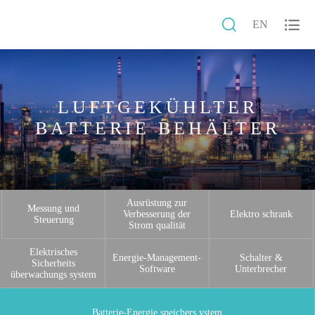


EN
LUFTGEKÜHLTER
BATTERIE BEHÄLTER
Ausrüstung zur
Messung und
Verbesserung der
Elektro schrank
Steuerung
Strom qualität
Elektrisches
Energie-Management-
Schalter &
Sicherheits
Software
Unterbrecher
überwachungs system
Batterie-Energie speichers ystem