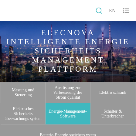


EN
ELECNOVA
INTELLIGENTE ENERGIE
SICHERHEITS
MANAGEMENT
PLATTFORM
Ausrüstung zur
Messung und
Verbesserung der
Elektro schrank
Steuerung
Strom qualität
Elektrisches
Energie-Management-
Schalter &
Sicherheits
Software
Unterbrecher
überwachungs system
Batterie-Energie speichers ystem